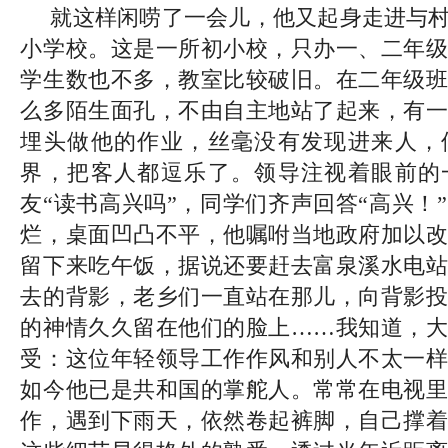
就这样闲唠了一会儿，他又起身走进与
小学校。这是一所初小校，只办一、二年级
学生数也不多，教室比较破旧。在二年级班
么多陌生面孔，不由自主地站了起来，有一
埋头做他的作业，丝毫没有发现进来人，
界，把客人都逗乐了。领导注视着眼前的
友“读书高兴吗”，同学们齐声回答“高兴！
烂，桌面凹凸不平，他嘱咐当地政府加以改
留下来吃午饭，据说还要赶去富泉溪水电站
去的背影，老乡们一直站在那儿，向背影投
的神情久久留在他们的脸上……我知道，大
受：这位年轻领导工作作风和别人不太一样
如今他已是共和国的掌舵人。常常在电视里
作，遇到下雨天，依然卷起裤脚，自己撑着