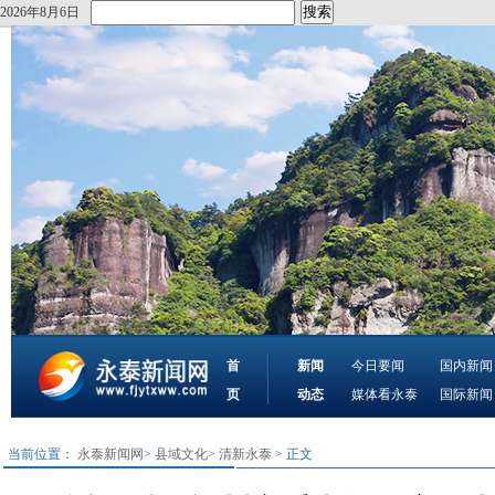
2026年8月6日
首
新闻
今日要闻
国内新闻
页
动态
媒体看永泰
国际新闻
当前位置：
永泰新闻网
>
县域文化
>
清新永泰
> 正文