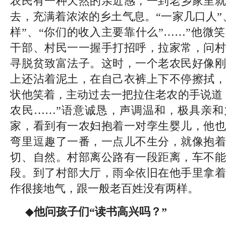
农民有一种天然的亲近感，一到老乡家里就
去，充满着浓浓的乡土气息。“一家几口人”
样”、“你们的收入主要靠什么”……”他微
干部、村民一一握手打招呼，拉家常，问村
寻脱贫致富法子。这时，一个老农民好像刚
上还沾着泥土，在自己衣裤上下不停擦拭，
状他笑着，主动过去一把拉住老农的手说道
农民……”语意诚恳，声调温和，极具亲和
家，看到有一农妇抱着一对孪生婴儿，他也
弯里逗趣了一番，一点儿不生分，就像抱着
切、自然。村部离公路有一段距离，车不能
段。到了村部大厅，雨伞依旧在他手里拿着
作很接地气，跟一般老百姓没有两样。
◆
他问孩子们“读书高兴吗？”