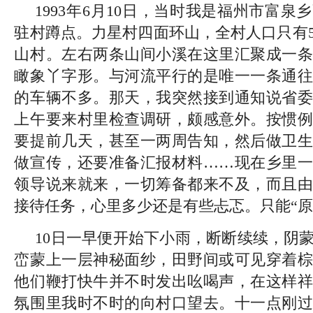
1993年6月10日，当时我是福州市富
驻村蹲点。力星村四面环山，全村人口只有5
山村。左右两条山间小溪在这里汇聚成一条
瞰象丫字形。与河流平行的是唯一一条通往
的车辆不多。那天，我突然接到通知说省委
上午要来村里检查调研，颇感意外。按惯例
要提前几天，甚至一两周告知，然后做卫生
做宣传，还要准备汇报材料……现在乡里一
领导说来就来，一切筹备都来不及，而且由
接待任务，心里多少还是有些忐忑。只能“原
10日一早便开始下小雨，断断续续，阴
峦蒙上一层神秘面纱，田野间或可见穿着棕
他们鞭打快牛并不时发出吆喝声，在这样祥
氛围里我时不时的向村口望去。十一点刚过