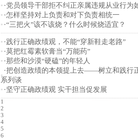
·党员领导干部拒不纠正亲属违规从业行为
·怎样坚持对上负责和对下负责相统一
·“三把火”该不该烧？什么时候烧适宜？
·践行正确政绩观，不能“穿新鞋走老路”
·莫把红霉素软膏当“万能药”
·那些和沙漠“硬磕”的年轻人
·把创造政绩的本领提上去——树立和践行
系列谈
·坚守正确政绩观 实干担当促发展
1
2
3
4
5
6