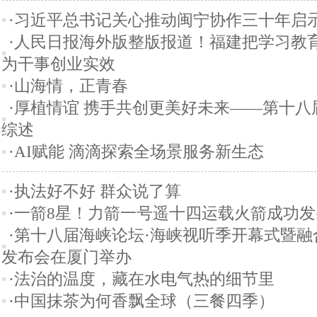
·习近平总书记关心推动闽宁协作三十年启
·人民日报海外版整版报道！福建把学习教
为干事创业实效
·山海情，正青春
·厚植情谊 携手共创更美好未来——第十八
综述
·AI赋能 滴滴探索全场景服务新生态
·执法好不好 群众说了算
·一箭8星！力箭一号遥十四运载火箭成功发
·第十八届海峡论坛·海峡视听季开幕式暨
发布会在厦门举办
·法治的温度，藏在水电气热的细节里
·中国抹茶为何香飘全球（三餐四季）