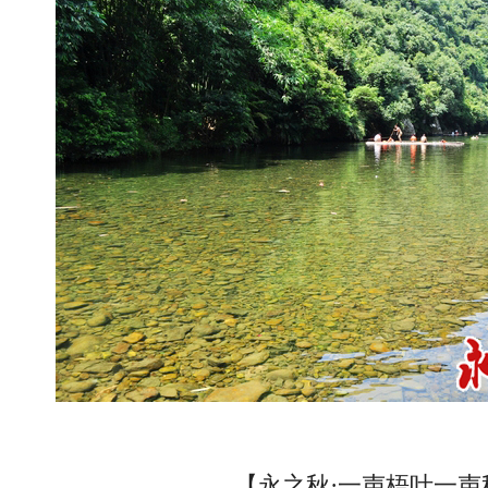
【永之秋·一声梧叶一声