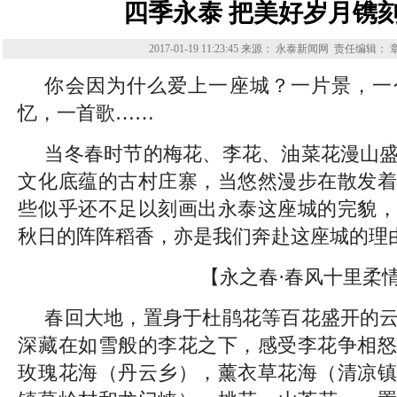
四季永泰 把美好岁月镌
2017-01-19 11:23:45
来源： 永泰新闻网
责任编辑： 
你会因为什么爱上一座城？一片景，一
忆，一首歌……
当冬春时节的梅花、李花、油菜花漫山
文化底蕴的古村庄寨，当悠然漫步在散发着
些似乎还不足以刻画出永泰这座城的完貌，
秋日的阵阵稻香，亦是我们奔赴这座城的理
【永之春·春风十里柔
春回大地，置身于杜鹃花等百花盛开的
深藏在如雪般的李花之下，感受李花争相怒
玫瑰花海（丹云乡），薰衣草花海（清凉镇