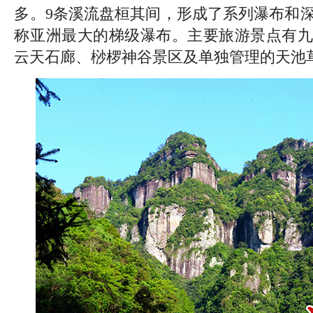
多。9条溪流盘桓其间，形成了系列瀑布和
称亚洲最大的梯级瀑布。主要旅游景点有九
云天石廊、桫椤神谷景区及单独管理的天池草