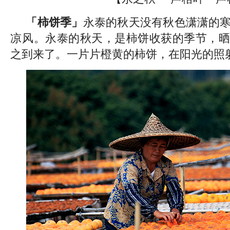
「柿饼季」
永泰的秋天没有秋色潇潇的
凉风。永泰的秋天，是柿饼收获的季节，晒
之到来了。一片片橙黄的柿饼，在阳光的照