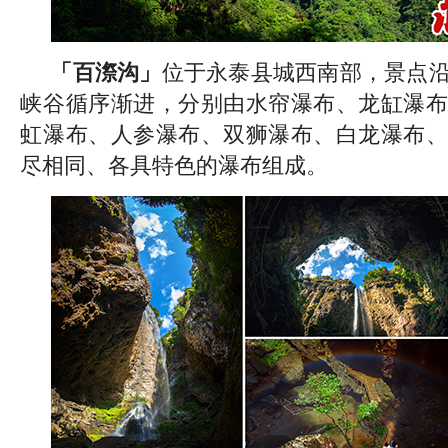
「百漈沟」
位于永泰县城西南部，景点沿着
峡谷循序渐进，分别由水帘瀑布、龙缸瀑布
虹瀑布、人参瀑布、双狮瀑布、白龙瀑布、
尽相同、各具特色的瀑布组成。