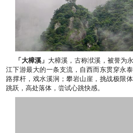
「大樟溪」
大樟溪，古称洑溪，被誉为
江下游最大的一条支流，自西而东贯穿永泰
路撑杆，戏水溪涧；攀岩山崖，挑战极限体
跳跃，高处落体，尝试心跳快感。