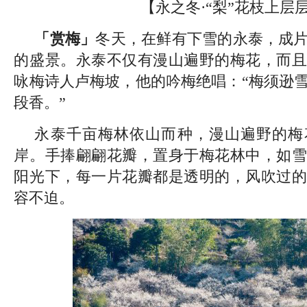
【永之冬·“梨”花枝上层
「赏梅」
冬天，在鲜有下雪的永泰，成
的盛景。永泰不仅有漫山遍野的梅花，而且
咏梅诗人卢梅坡，他的吟梅绝唱：“梅须逊
段香。”
永泰千亩梅林依山而种，漫山遍野的梅
岸。手捧翩翩花瓣，置身于梅花林中，如雪
阳光下，每一片花瓣都是透明的，风吹过的
容不迫。