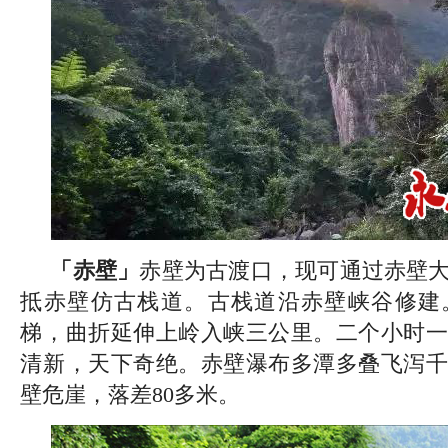
「赤壁」
赤壁为古渡口，现可通过赤壁
抵赤壁仿古栈道。古栈道沿赤壁峡谷修建
梯，曲折延伸上岭入峡三公里。二个小时一
清新，天下奇绝。赤壁瀑布多潭多叠飞泻千
壁危崖，落差80多米。