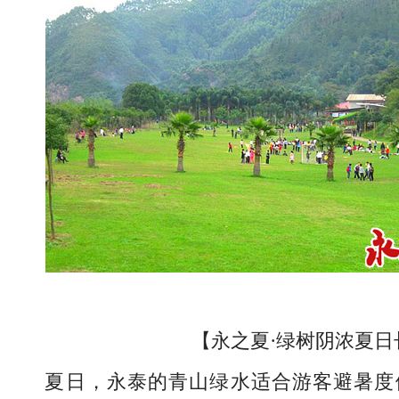
【永之夏·绿树阴浓夏日
夏日，永泰的青山绿水适合游客避暑度