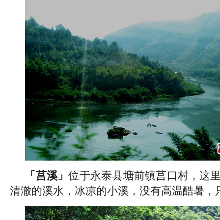
「莒溪」
位于永泰县塘前镇莒口村，这
清澈的溪水，冰凉的小溪，没有高温酷暑，