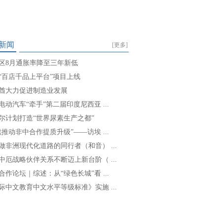
新闻
[更多]
区8月通胀率降至三年新低
“百店千品上平台”项目上线
酋大力促进制造业发展
电动汽车“牵手”第二届印度尼西亚 ...
尔计划打造“世界尿素生产之都”
续推动非中合作提质升级”——访埃 ...
做非洲现代化道路的同行者（和音） ...
中厄战略伙伴关系不断迈上新台阶（ ...
合作论坛｜综述：从“绿色长城”看 ...
际中文教育中文水平等级标准》实施 ...