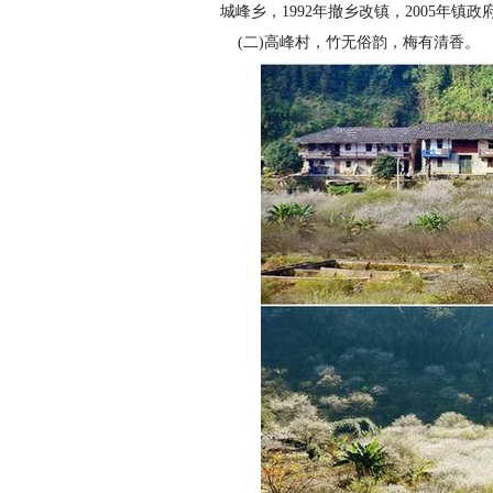
城峰乡，1992年撤乡改镇，2005年
(二)高峰村，竹无俗韵，梅有清香。