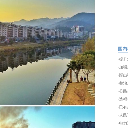
国内
·
提升
·
加强
·
蹚出
·
整治
·
公路暑
·
造福
·
已有
·
人民
·
电力