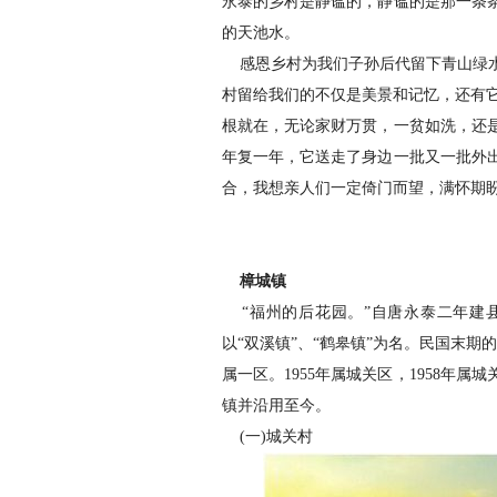
永泰的乡村是静谧的，静谧的是那一条
的天池水。
感恩乡村为我们子孙后代留下青山绿水
村留给我们的不仅是美景和记忆，还有它
根就在，无论家财万贯，一贫如洗，还
年复一年，它送走了身边一批又一批外
合，我想亲人们一定倚门而望，满怀期
樟城镇
“福州的后花园。”自唐永泰二年建
以“双溪镇”、“鹤皋镇”为名。民国末
属一区。1955年属城关区，1958年属
镇并沿用至今。
(一)城关村