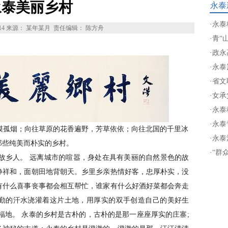
永泰美丽乡村
永泰
·
永泰
14
来源： 某年某月
责任编辑： 陈方舟
·
青“
·
政永
·
永泰
·
省文
·
女承
·
永泰
·
永泰
孤烟；向往草原的花香遍野，芳草依依；向往北国的千里冰
·
永泰
那些纯美而朴实的乡村。
·
“群众
乡人。 远离城市的喧嚣，身处在具有美丽的自然景色的故
静祥和，面朝田地背朝天。乡里乡亲热情好客，忠厚朴实，没
有什么喜事丧事都会相互帮忙，谁家有什么好酒好菜都会奔走
勤的汗水浇灌着这片土地，用厚实的双手创造自己的美好生
福地。 永泰的乡村是古朴的，古朴的是那一座座厚实的庄寨;