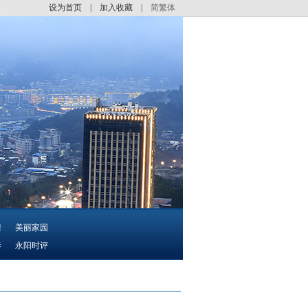
设为首页
|
加入收藏
|
简繁体
情
美丽家园
泰
永阳时评