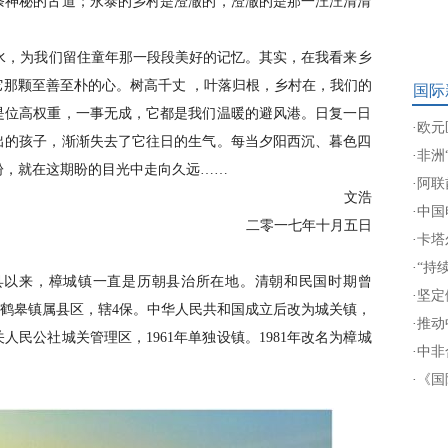
条神秘的古道；永泰的乡村是澄澈的，澄澈的是那一汪汪清清
，为我们留住童年那一段段美好的记忆。其实，在我看来乡
那颗至善至朴的心。树高千丈 ，叶落归根，乡村在，我们的
国际
是位高权重，一事无成，它都是我们温暖的避风港。日复一日
·
欧元
出的孩子，渐渐失去了它往日的生气。每当夕阳西沉、暮色四
·
非洲
盼，就在这期盼的目光中走向久远……
·
阿联
文浩
·
中国
二零一七年十月五日
·
卡塔
·
“持
县以来，樟城镇一直是历朝县治所在地。清朝和民国时期曾
·
坚定
期的鹤皋镇属县区，辖4保。中华人民共和国成立后改为城关镇，
·
推动
城关人民公社城关管理区，1961年单独设镇。1981年改名为樟城
·
中非
·
《国