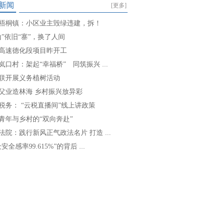
新闻
[更多]
梧桐镇：小区业主毁绿违建，拆！
山”依旧“寨”，换了人间
高速德化段项目昨开工
岚口村：架起“幸福桥” 同筑振兴 ...
联开展义务植树活动
父业造林海 乡村振兴放异彩
税务： “云税直播间”线上讲政策
青年与乡村的“双向奔赴”
法院：践行新风正气政法名片 打造 ...
安全感率99.615%”的背后 ...