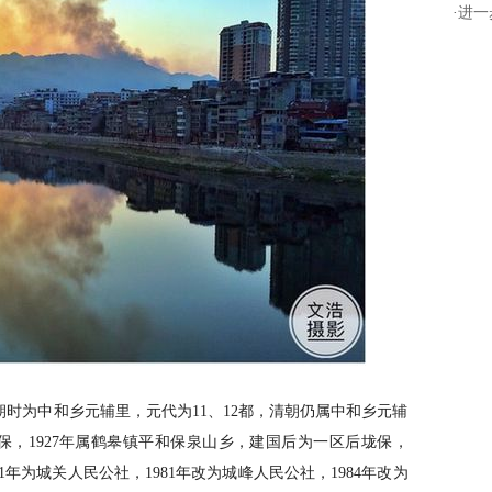
·
进一
为中和乡元辅里，元代为11、12都，清朝仍属中和乡元辅
垅保，1927年属鹤皋镇平和保泉山乡，建国后为一区后垅保，
61年为城关人民公社，1981年改为城峰人民公社，1984年改为