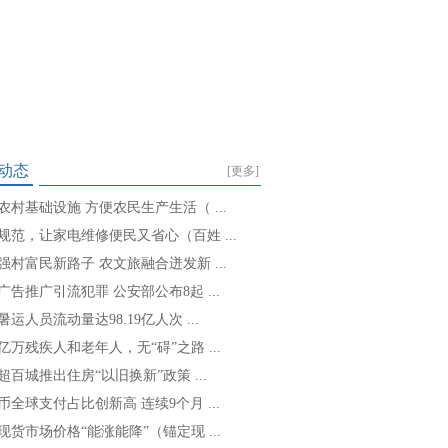
动态
[更多]
农村基础设施 方便农民生产生活（ ...
规范，让家电维修便民又省心（百姓 ...
强村富民新路子 农文旅融合迸发新 ...
广告推广引流犯罪 公安部公布8起 ...
运人员流动量达98.19亿人次 ...
亿万残疾人和老年人，无“碍”之路 ...
超百城推出住房“以旧换新”政策 ...
币全球支付占比创新高 连续9个月 ...
现货市场价格“能涨能降”（锚定现 ...