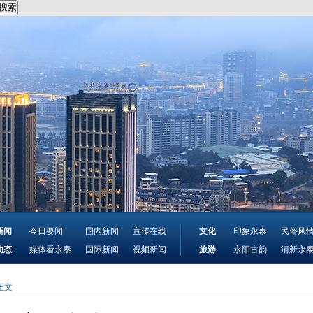
新闻
今日要闻
国内新闻
宣传在线
文化
印象永泰
民俗风
动态
媒体看永泰
国际新闻
视频新闻
旅游
永阳古韵
清新永
正文